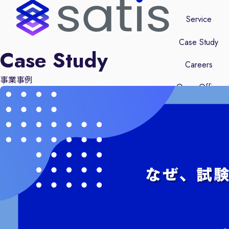
Service
Case Study
Case Study
Careers
事業事例
Open Office
Contact