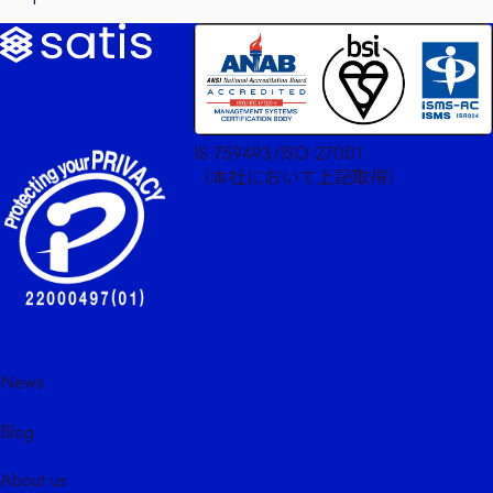
IS 759493/ISO 27001
（本社において上記取得）
News
Blog
About us