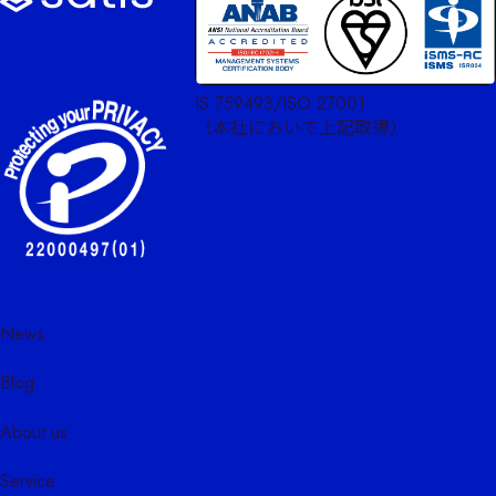
IS 759493/ISO 27001
（本社において上記取得）
News
Blog
About us
Service