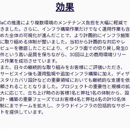
効果
IaCの推進により複数環境のメンテナンス負担を大幅に軽減で
きました。さらに、インフラ構築作業だけでなく運用作業も含
めた全体の可視化が進んだことで、より計画的にインフラ施策
に取り組める体制が整いました。当初から計画的な対応やレ
ビューを徹底したことにより、インフラ面での切り戻し発生0
件という高い品質を保ちながら、30回以上の商用環境リリー
ス作業を成功させています。
また、日々の継続的な取り組みをお客様にご評価いただき、
サービスイン後も運用監視や追加インフラ構築に加え、ディザ
スタリカバリ設計などの重要領域においても継続的な支援を依
頼されることとなりました。プロジェクトの重要性と規模の拡
大に応じて、立ち上げ時のお客様1名と弊社1名の体制から、設
計・構築の重要フェーズではお客様4名と弊社6名の計10名体
制にまでチームを拡大し、クラウドインフラの包括的なサポー
トを提供しています。