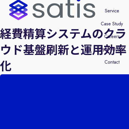
Service
Case Study
経費精算システムのクラ
Careers
ウド基盤刷新と運用効率
Open Office
化
Contact