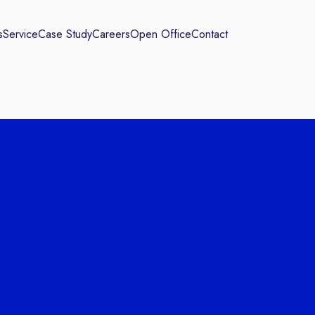
s
Service
Case Study
Careers
Open Office
Contact