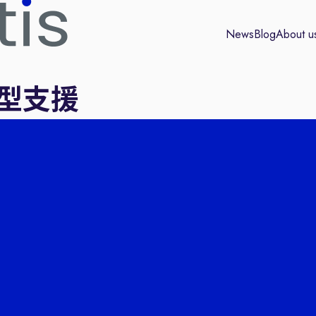
News
Blog
About u
型支援